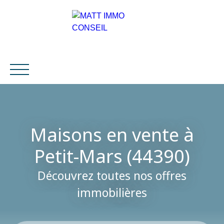
ACCUEIL
ACHETER
VENDRE
COU
Maisons en vente à
Être rappelé
Petit-Mars (44390)
Découvrez toutes nos offres
immobilières