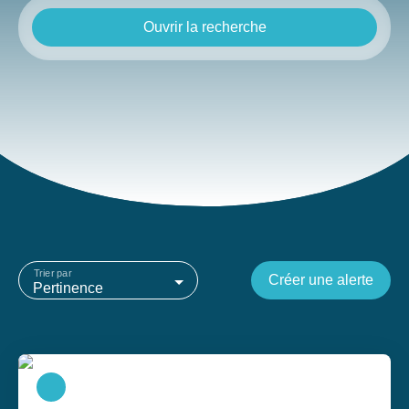
Ouvrir la recherche
Type d'offre
Vente
Type de bien
Maison
Localisation
Petit-Mars (44390)
Budget max (€)
Trier par
Créer une alerte
Surface min (m²)
Pertinence
Rechercher