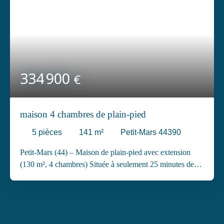
334 900
€
maison 4 chambres de plain-pied
5
pièces
141
m²
Petit-Mars 44390
Petit-Mars (44) – Maison de plain-pied avec extension
(130 m², 4 chambres) Située à seulement 25 minutes de
Nantes, dans un environnement calme et verdoyant, cette
maison de plain-pied construite en 2002 et agrandie en
2021 offre un cadre de vie à la fois paisible et pratique, à
proximité des écoles, commerces et services. L’espace de