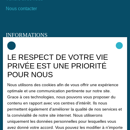
Nous contacter
INFORMATIONS
Immobilier à Nivillac
LE RESPECT DE VOTRE VIE
Nos honoraires
PRIVÉE EST UNE PRIORITÉ
Mentions légales
POUR NOUS
Politique de confidentialité
Nous utilisons des cookies afin de vous offrir une expérience
Plan du site
optimale et une communication pertinente sur notre site.
Gérer les cookies
Grace à ces technologies, nous pouvons vous proposer du
contenu en rapport avec vos centres d'intérêt. Ils nous
Propulsé par
permettent également d'améliorer la qualité de nos services et
la convivialité de notre site internet. Nous utiliserons
uniquement les données personnelles pour lesquelles vous
avez donné votre accord. Vous pouvez les modifier à n'importe