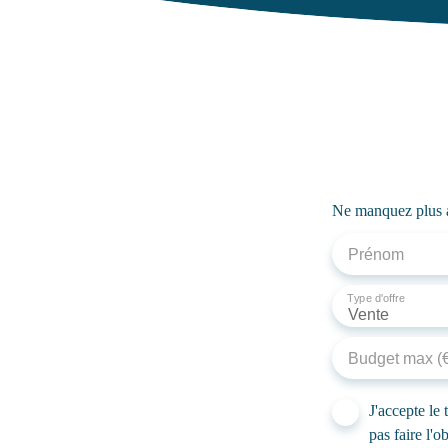
elle sera livrés fini (parquet dans les chambres,
mur en blanc, cuisine et une terrasse) Le plaisir
du neuf sans attendre la fin des travaux ! Pour les
visites contactez MATT IMMO CONSEIL au 06
07 57 85 42.
Ne manquez plus au
Prénom
Type d'offre
Vente
Budget max (
J'accepte l
pas faire l'