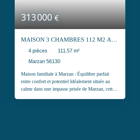
313 000
€
MAISON 3 CHAMBRES 112 M2 A
MARZAN
4
pièces
111.57
m²
Marzan 56130
Maison familiale à Marzan : Équilibre parfait
entre confort et potentiel Idéalement située au
calme dans une impasse prisée de Marzan, cette
maison de 1982 est une opportunité rare. Entre
Vannes et Nantes, à deux pas de La Roche-
Bernard et de la N165, elle allie sérénité au
quotidien et accès facile à vos points de repère.
Pourquoi cette maison est faite pour vous ? - Vie
de plain-pied : Entrée, pièce de vie lumineuse