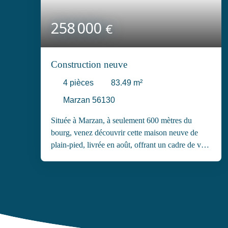
258 000
€
Construction neuve
4
pièces
83.49
m²
Marzan 56130
Située à Marzan, à seulement 600 mètres du
bourg, venez découvrir cette maison neuve de
plain-pied, livrée en août, offrant un cadre de vie
agréable et fonctionnel. Cette maison
contemporaine située dans une impasse, de 85 m²
habitable est composé d'une piece de vie, 3
chambres, une salles d'eau et un WC séparé. une
arrière cuisine et un garage de 15 m² est attenant à
la maison. La maison est sur un terrain de 600 m².