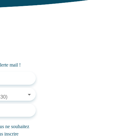
cellier fonctionnel et d’un garage de 24 m². À
l’étage, une agréable mezzanine dessert trois
chambres, dont une spacieuse de 18 m² au sol,
ainsi qu’une salle de bain et un WC indépendant.
Les atouts : chauffage au sol par pompe à chaleur,
menuiseries aluminium, agencement
contemporain et volumes parfaitement pensés
pour le confort au quotidien. 👉 Une maison
moderne, chaleureuse et prête à accueillir votre
erte mail !
famille — posez vos valises et profitez du cadre
!Contactez MATT IMMO CONSEIL📞 06 07 57
85 42 / 02 99 70 26 97
30)
us ne souhaitez
s inscrire