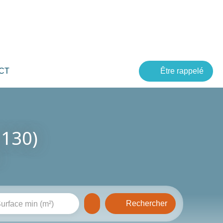
CT
Être rappelé
6130)
Rechercher
urface min (m²)