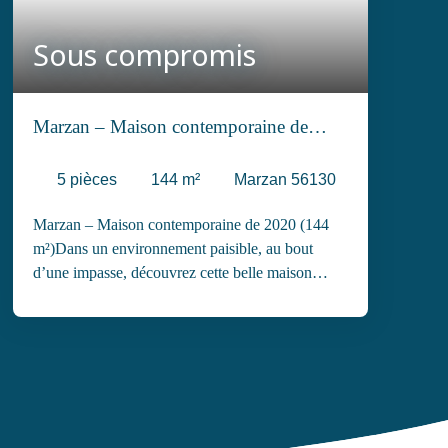
Sous compromis
Marzan – Maison contemporaine de
2020 (144 m²)
5
pièces
144
m²
Marzan 56130
Marzan – Maison contemporaine de 2020 (144
m²)Dans un environnement paisible, au bout
d’une impasse, découvrez cette belle maison
familiale récente située à seulement 5 minutes de
La Roche-Bernard, de la voie express
Nantes/Vannes et à 20 minutes des plages de
Pénestin et Damgan. Au rez-de-chaussée, profitez
d’une vaste pièce de vie lumineuse de 42 m² avec
sa cuisine ouverte entièrement équipée, d’une
suite parentale avec dressing et salle d’eau, d’un