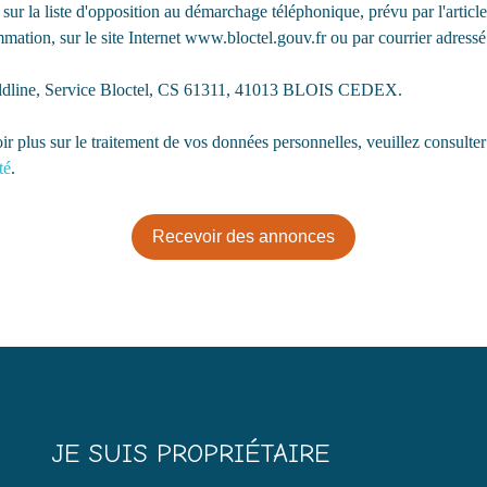
 sur la liste d'opposition au démarchage téléphonique, prévu par l'artic
sur demande pour une première immersion. Le
mation, sur le site Internet www.bloctel.gouv.fr ou par courrier adressé 
prix est de 313 000 euros FAI dont 8000 euros
d'honoraires forfaitaires à charge acquéreur soit
ldline, Service Bloctel, CS 61311, 41013 BLOIS CEDEX.
un prix net vendeur de 305 000 euros. Pour
visiter et vous accompagner dans votre projet, je
ir plus sur le traitement de vos données personnelles, veuillez consulte
vous invite à contacter Anthony Colias.
té
.
Recevoir des annonces
JE SUIS PROPRIÉTAIRE