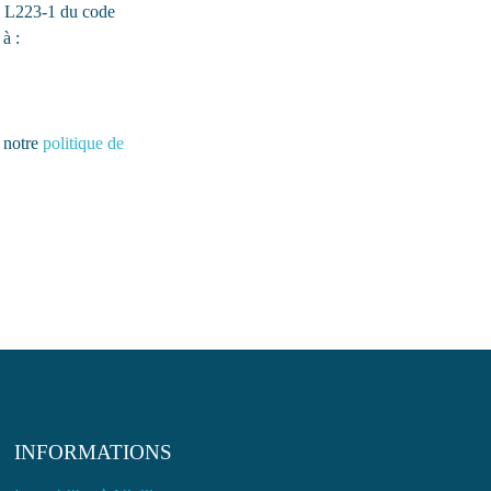
le L223-1 du code
à :
r notre
politique de
INFORMATIONS