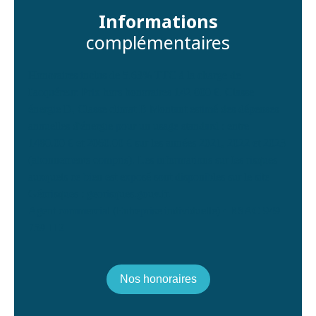
Informations
complémentaires
Honoraires inclus de 5.63% TTC à la charge de
l'acquéreur. Prix hors honoraires 142 000 €. Classe
énergie D, Classe climat B Montant estimé des dépenses
annuelles d'énergie pour un usage standard : entre
1480.00 € et 2060.00 € sur les années 2021, 2022 et 2023
(abonnements compris). Les informations sur les risques
auxquels ce bien est exposé sont disponibles sur le site
Géorisques : georisques.gouv.fr.
Agent commercial (Entreprise individuelle) • RSAC 949
759 112
Nos honoraires