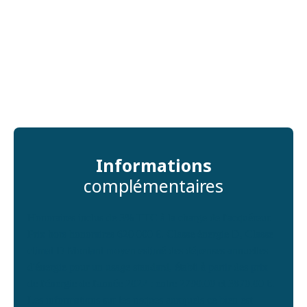
Informations
complémentaires
Honoraires inclus de 3% TTC à la charge de l'acquéreur.
Prix hors honoraires 620 000 €. Classe énergie D, Classe
climat D Montant moyen estimé des dépenses annuelles
d'énergie pour un usage standard, établi à partir des prix
de l'énergie de l'année 2022 : entre 2790.00 et 3870.00 €.
Les informations sur les risques auxquels ce bien est