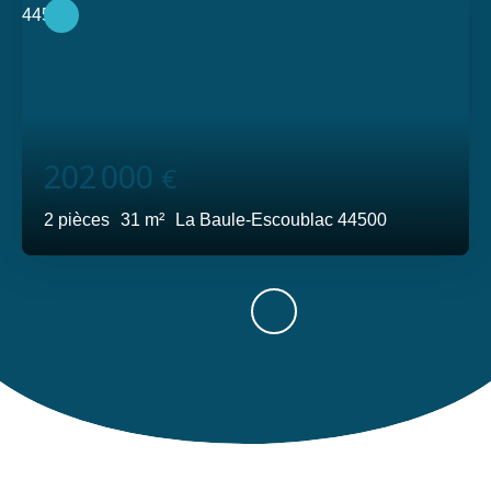
202 000
€
2
pièces
31
m²
La Baule-Escoublac 44500