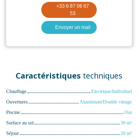
+33 6 87 06 67
53
Envoyer un mail
Caractéristiques
techniques
Chauffage
Electrique/Individuel
Ouvertures
Aluminium/Double vitrage
Piscine
Oui
Surface au sol
39
m²
Séjour
20
m²