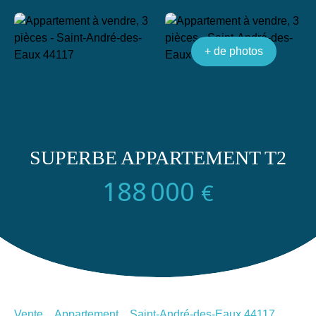
+ de photos
SUPERBE APPARTEMENT T2
188 000
€
Vente
Appartement
Saint-André-des-Eaux 44117