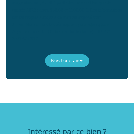
usage standard, établi à partir des prix de l'énergie de
l'année 2023 : entre 850.00 et 1180.00 €. Les informations
sur les risques auxquels ce bien est exposé sont
disponibles sur le site Géorisques : georisques.gouv.fr.
Agent commercial (Entreprise individuelle) • RSAC
2021AC00174
Nos honoraires
Intéressé par ce bien ?